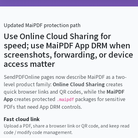
Updated MaiPDF protection path
Use Online Cloud Sharing for
speed; use MaiPDF App DRM when
screenshots, forwarding, or device
access matter
SendPDFOnline pages now describe MaiPDF as a two-
level product family:
Online Cloud Sharing
creates
quick browser links and QR codes, while the
MaiPDF
App
creates protected
packages for sensitive
.maipdf
PDFs that need App DRM controls.
Fast cloud link
Upload a PDF, share a browser link or QR code, and keep read
code / modify code management.