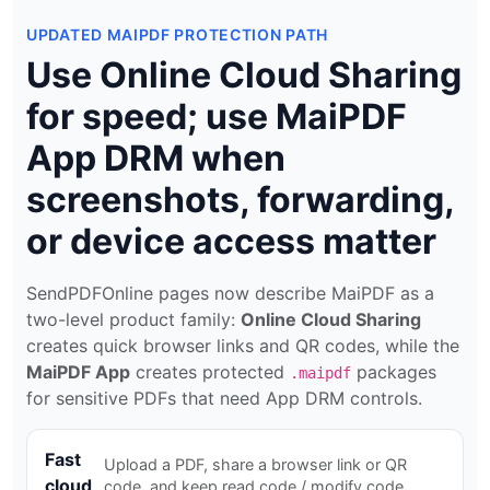
UPDATED MAIPDF PROTECTION PATH
Use Online Cloud Sharing
for speed; use MaiPDF
App DRM when
screenshots, forwarding,
or device access matter
SendPDFOnline pages now describe MaiPDF as a
two-level product family:
Online Cloud Sharing
creates quick browser links and QR codes, while the
MaiPDF App
creates protected
packages
.maipdf
for sensitive PDFs that need App DRM controls.
Fast
Upload a PDF, share a browser link or QR
cloud
code, and keep read code / modify code